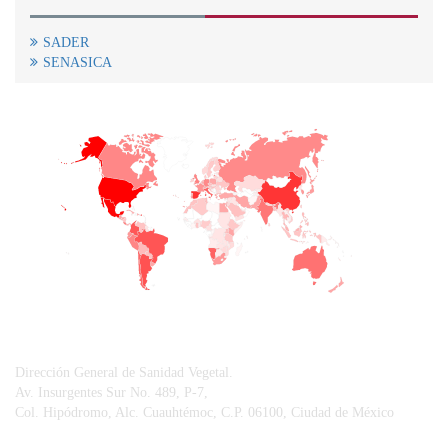
SADER
SENASICA
+
−
CONTACTO
Dirección General de Sanidad Vegetal.
Av. Insurgentes Sur No. 489, P-7,
Col. Hipódromo, Alc. Cuauhtémoc, C.P. 06100, Ciudad de México