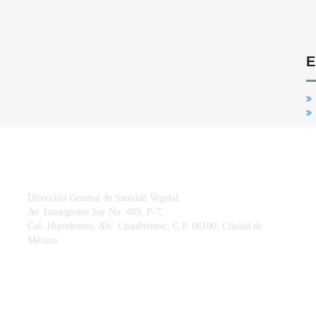
E
CONTACTO
Dirección General de Sanidad Vegetal.
Av. Insurgentes Sur No. 489, P-7,
Col. Hipódromo, Alc. Cuauhtémoc, C.P. 06100, Ciudad de
México