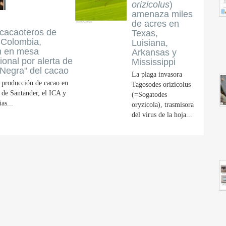
orizicolus
)
amenaza miles
de acres en
 cacaoteros de
Texas,
 Colombia,
Luisiana,
on en mesa
Arkansas y
cional por alerta de
Mississippi
Negra" del cacao
La plaga invasora
a producción de cacao en
Tagosodes orizicolus
 de Santander, el ICA y
(=Sogatodes
as...
oryzicola), trasmisora
del virus de la hoja...