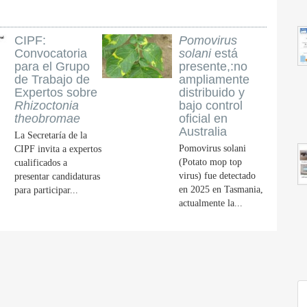
CIPF:
Pomovirus
Convocatoria
solani
está
para el Grupo
presente,:no
de Trabajo de
ampliamente
Expertos sobre
distribuido y
Rhizoctonia
bajo control
theobromae
oficial en
Australia
La Secretaría de la
Pomovirus solani
CIPF invita a expertos
(Potato mop top
cualificados a
virus) fue detectado
presentar candidaturas
en 2025 en Tasmania,
para participar...
actualmente la...