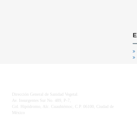
E
CONTACTO
Dirección General de Sanidad Vegetal.
Av. Insurgentes Sur No. 489, P-7,
Col. Hipódromo, Alc. Cuauhtémoc, C.P. 06100, Ciudad de
México