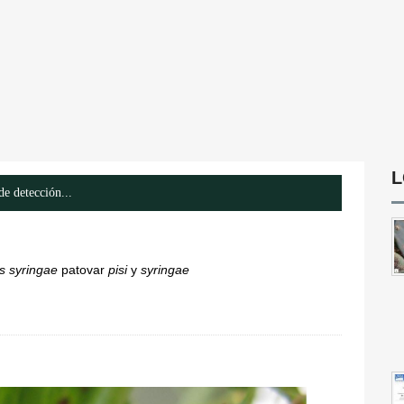
L
e detección...
 syringae
patovar
pisi
y
syringae