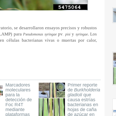
atorio, se desarrollaron ensayos precisos y robustos
(LAMP) para
pv
y
. Los
Pseudomonas syringae
. pisi
syringae
en células bacterianas vivas o muertas por calor,
Marcadores
Primer reporte
moleculares
de
Burkholderia
para la
gladioli
que
detección de
causa estrías
Foc R4T
bacterianas en
mediante
hojas de caña
plataformas
de azúcar en