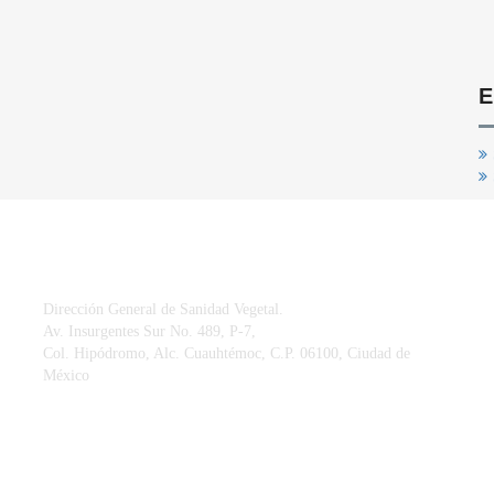
E
CONTACTO
Dirección General de Sanidad Vegetal.
Av. Insurgentes Sur No. 489, P-7,
Col. Hipódromo, Alc. Cuauhtémoc, C.P. 06100, Ciudad de
México