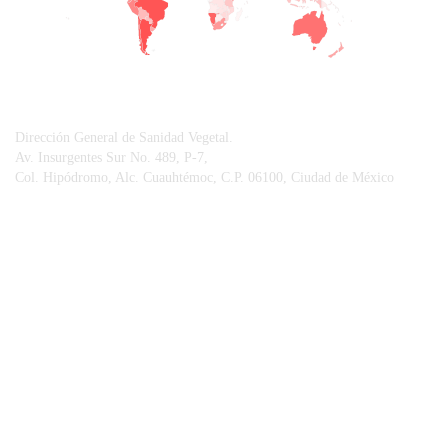
CONTACTO
Dirección General de Sanidad Vegetal.
Av. Insurgentes Sur No. 489, P-7,
Col. Hipódromo, Alc. Cuauhtémoc, C.P. 06100, Ciudad de México
© Sistema Integral de Comunicación.
Centro Nacional de Referencia Fitosanitaria.
Vigilancia Epidemiológica Fitosanitaria.