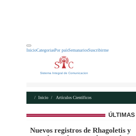
INICIO
ACERCA DE
CONTACTO
Inicio
Categorias
Por país
Semanarios
Suscribirme
Sistema Integral de Comunicacion
Inicio
Artículos Científicos
ÚLTIMAS
Nuevos registros de Rhagoletis y