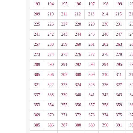
193
194
195
196
197
198
199
2
209
210
211
212
213
214
215
2
225
226
227
228
229
230
231
2
241
242
243
244
245
246
247
2
257
258
259
260
261
262
263
2
273
274
275
276
277
278
279
2
289
290
291
292
293
294
295
2
305
306
307
308
309
310
311
3
321
322
323
324
325
326
327
3
337
338
339
340
341
342
343
3
353
354
355
356
357
358
359
3
369
370
371
372
373
374
375
3
385
386
387
388
389
390
391
3