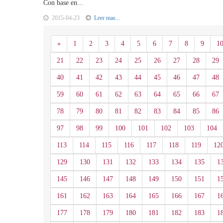
Con base en...
2015-04-23
Leer mas...
Anterior
«
1
2
3
4
5
6
7
8
9
1
21
22
23
24
25
26
27
28
29
40
41
42
43
44
45
46
47
48
59
60
61
62
63
64
65
66
67
78
79
80
81
82
83
84
85
86
97
98
99
100
101
102
103
104
113
114
115
116
117
118
119
12
129
130
131
132
133
134
135
1
145
146
147
148
149
150
151
1
161
162
163
164
165
166
167
1
177
178
179
180
181
182
183
1