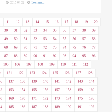
2015-04-22
Leer mas...
0
11
12
13
14
15
16
17
18
19
20
30
31
32
33
34
35
36
37
38
39
49
50
51
52
53
54
55
56
57
58
68
69
70
71
72
73
74
75
76
77
87
88
89
90
91
92
93
94
95
96
105
106
107
108
109
110
111
112
0
121
122
123
124
125
126
127
128
36
137
138
139
140
141
142
143
144
52
153
154
155
156
157
158
159
160
68
169
170
171
172
173
174
175
176
84
185
186
187
188
189
190
191
192