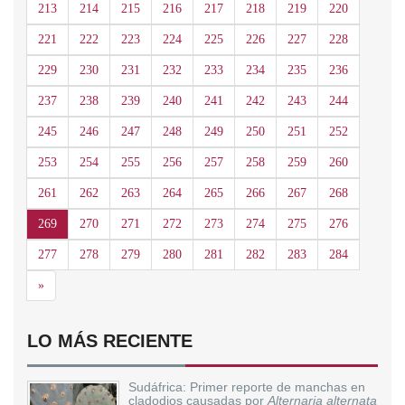
213
214
215
216
217
218
219
220
221
222
223
224
225
226
227
228
229
230
231
232
233
234
235
236
237
238
239
240
241
242
243
244
245
246
247
248
249
250
251
252
253
254
255
256
257
258
259
260
261
262
263
264
265
266
267
268
269
270
271
272
273
274
275
276
277
278
279
280
281
282
283
284
Siguiente
»
LO MÁS RECIENTE
Sudáfrica: Primer reporte de manchas en
cladodios causadas por
Alternaria alternata