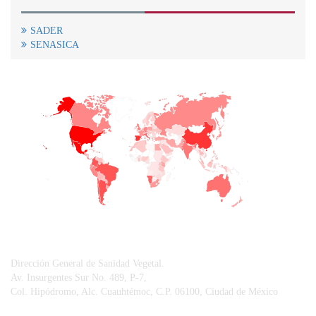
SADER
SENASICA
+
−
CONTACTO
Dirección General de Sanidad Vegetal.
Av. Insurgentes Sur No. 489, P-7,
Col. Hipódromo, Alc. Cuauhtémoc, C.P. 06100, Ciudad de México