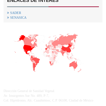
ENLACES DE INTERÉS
SADER
SENASICA
+
−
CONTACTO
Dirección General de Sanidad Vegetal.
Av. Insurgentes Sur No. 489, P-7,
Col. Hipódromo, Alc. Cuauhtémoc, C.P. 06100, Ciudad de México